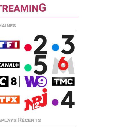
streaminG
haines
eplays Récents