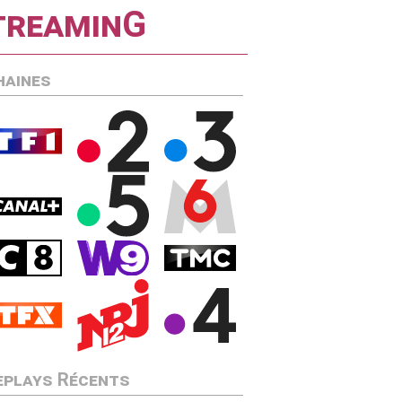
streaminG
haines
eplays Récents