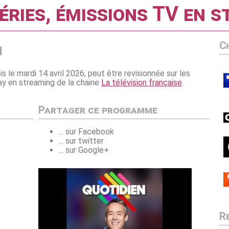
éries, émissions TV en 
C
n
ois le mardi 14 avril 2026, peut être revisionnée sur les
play en streaming de la chaine
La télévision française
.
Partager ce programme
... sur Facebook
... sur twitter
... sur Google+
R