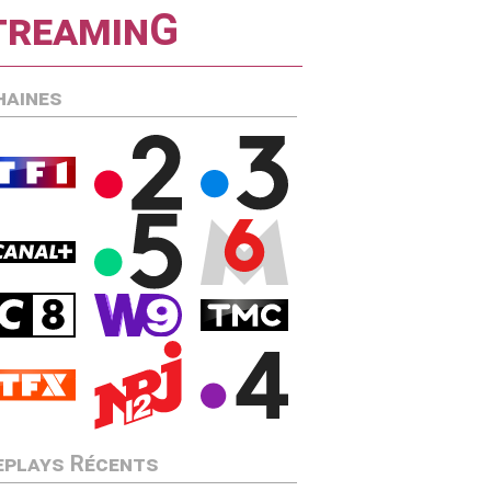
streaminG
haines
eplays Récents