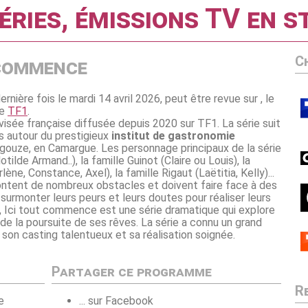
éries, émissions TV en 
C
 commence
dernière fois le mardi 14 avril 2026, peut être revue sur , le
ne
TF1
.
visée française diffusée depuis 2020 sur TF1. La série suit
s autour du prestigieux
institut de gastronomie
Aigouze, en Camargue. Les personnage principaux de la série
tilde Armand..), la famille Guinot (Claire ou Louis), la
ne, Constance, Axel), la famille Rigaut (Laëtitia, Kelly)...
frontent de nombreux obstacles et doivent faire face à des
à surmonter leurs peurs et leurs doutes pour réaliser leurs
é, Ici tout commence est une série dramatique qui explore
 de la poursuite de ses rêves. La série a connu un grand
son casting talentueux et sa réalisation soignée.
Partager ce programme
R
e
... sur Facebook