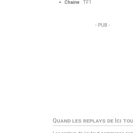
Chaine
: TF1
- PUB -
Quand les replays de Ici to