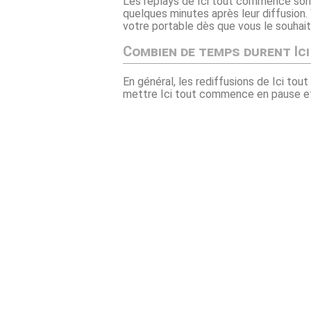
Les replays de Ici tout commence sont
quelques minutes après leur diffusion.
votre portable dès que vous le souhait
Combien de temps durent Ic
En général, les rediffusions de Ici to
mettre Ici tout commence en pause et l