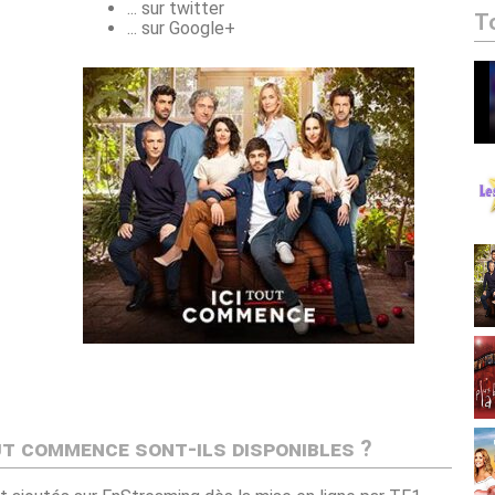
... sur twitter
T
... sur Google+
ut commence sont-ils disponibles ?