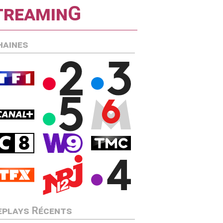
streaminG
haines
eplays Récents