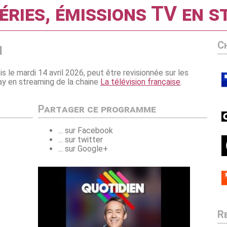
éries, émissions TV en 
C
n
ois le mardi 14 avril 2026, peut être revisionnée sur les
play en streaming de la chaine
La télévision française
.
Partager ce programme
... sur Facebook
... sur twitter
... sur Google+
R