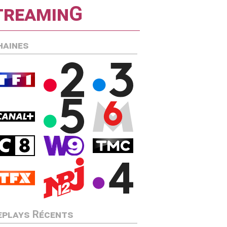
streaminG
haines
eplays Récents