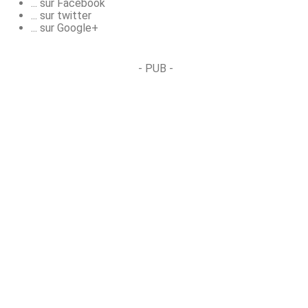
... sur Facebook
... sur twitter
... sur Google+
- PUB -